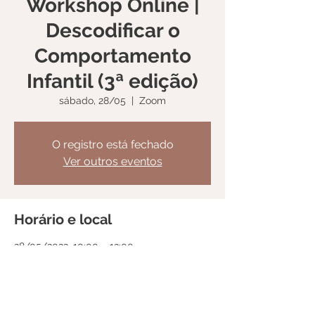
Workshop Online |
Descodificar o
Comportamento
Infantil (3ª edição)
sábado, 28/05
  |  
Zoom
O registro está fechado
Ver outros eventos
Horário e local
28/05/2022, 10:00 – 13:00
Zoom
Compartilhe esse evento