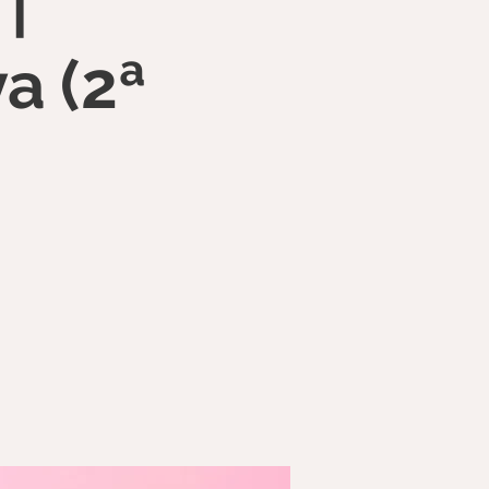
|
a (2ª