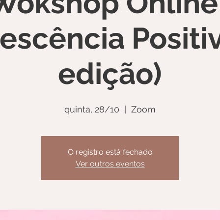
Wokshop Online 
escência Positiv
edição)
quinta, 28/10
  |  
Zoom
O registro está fechado
Ver outros eventos