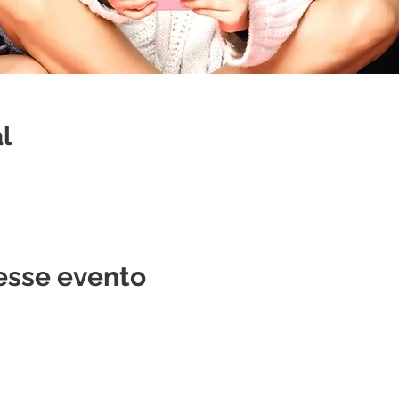
l
esse evento