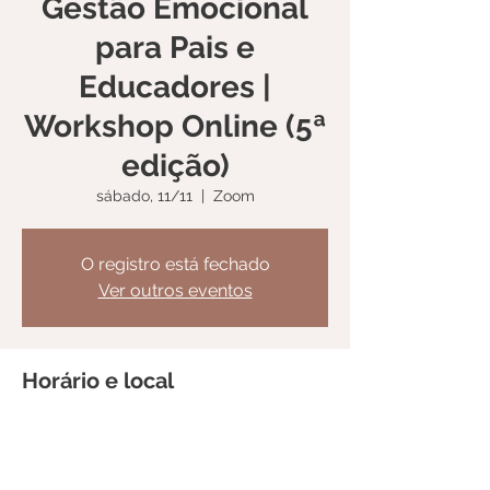
Gestão Emocional
para Pais e
Educadores |
Workshop Online (5ª
edição)
sábado, 11/11
  |  
Zoom
O registro está fechado
Ver outros eventos
Horário e local
11/11/2023, 10:00 – 13:00
Zoom