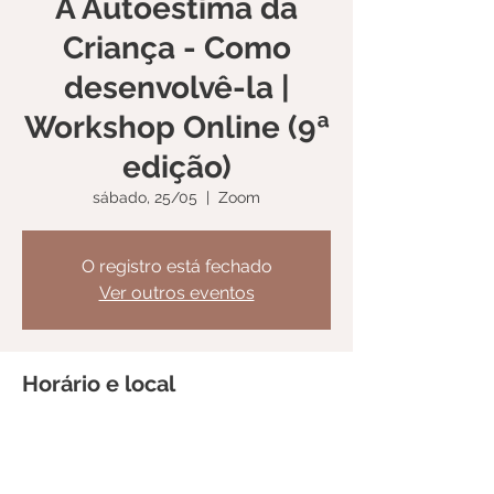
A Autoestima da
Criança - Como
desenvolvê-la |
Workshop Online (9ª
edição)
sábado, 25/05
  |  
Zoom
O registro está fechado
Ver outros eventos
Horário e local
25/05/2024, 10:00 – 13:00
Zoom