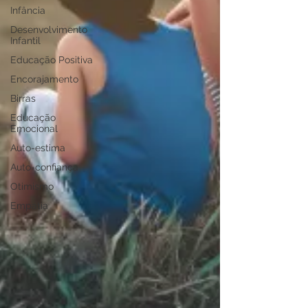
Infância
Desenvolvimento
Infantil
Educação Positiva
Encorajamento
Birras
Educação
Emocional
Auto-estima
Auto-confiança
Otimismo
Empatia